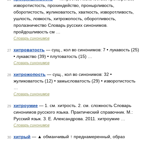
изворотистость, прохиндейство, пронырливость,
оборотистость, жуликоватость, хваткость, изворотливость,
ушлость, ловкость, хитрожопость, оборотливость,
пролазничество Словарь русских синонимов.
пройдошливость см …
Словарь синонимов
хитроватость
— сущ., кол во синонимов: 7 • лукавость (25)
27
• лукавство (39) • плутоватость (15) …
Словарь синонимов
хитрожопость
— сущ., кол во синонимов: 32 •
28
жуликоватость (12) • замысловатость (29) • изворотистость
…
Словарь синонимов
хитроумие
— 1. см. хитрость. 2. см. сложность Словарь
29
синонимов русского языка. Практический справочник. М.:
Русский язык. З. Е. Александрова. 2011. хитроумие …
Словарь синонимов
хитрый
— ▲ обманчивый ↑ преднамеренный, образ
30