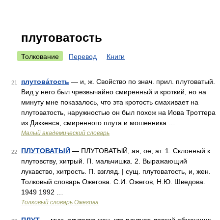
плутоватость
Толкование
Перевод
Книги
плутова́тость
— и, ж. Свойство по знач. прил. плутоватый.
21
Вид у него был чрезвычайно смиренный и кроткий, но на
минуту мне показалось, что эта кротость смахивает на
плутоватость, наружностью он был похож на Иова Троттера
из Диккенса, смиренного плута и мошенника …
Малый академический словарь
ПЛУТОВАТЫЙ
— ПЛУТОВАТЫЙ, ая, ое; ат. 1. Склонный к
22
плутовству, хитрый. П. мальчишка. 2. Выражающий
лукавство, хитрость. П. взгляд. | сущ. плутоватость, и, жен.
Толковый словарь Ожегова. С.И. Ожегов, Н.Ю. Шведова.
1949 1992 …
Толковый словарь Ожегова