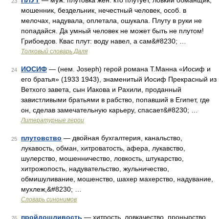
ПЛУТ
— муж. плутовка жен. кто плутует, ловкий обманщик,
23
мошенник, бездельник, нечестный человек, особ. в
мелочах, надувала, оплетала, ошукала. Плуту в руки не
попадайся. Да умный человек не может быть не плутом!
Грибоедов. Квас плут: воду навел, а сам&#8230; …
Толковый словарь Даля
ИОСИФ
— (нем. Joseph) герой романа Т.Манна «Иосиф и
24
его братья» (1933 1943), знаменитый Иосиф Прекрасный из
Ветхого завета, сын Иакова и Рахили, проданный
завистливыми братьями в рабство, попавший в Египет, где
он, сделав замечательную карьеру, спасает&#8230; …
Литературные герои
плутовство
— двойная бухгалтерия, канальство,
25
лукавость, обман, хитроватость, афера, лукавство,
шулерство, мошенничество, ловкость, штукарство,
хитрожопость, надувательство, жульничество,
обмишуливание, мошенство, шахер махерство, надувание,
мухлеж,&#8230; …
Словарь синонимов
пройдошливость
— хитрость, ловкачество, пронырство,
26