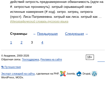
действий хитрость преднамеренная обманчивость (идти на
#. хитростью проникнуть). хитрый скрывающий свои
истинные намерения (# ход). хитро. хитрец. хитрюга
(прост). Лиса Патрикеевна. хитрый как лиса. хитрый как …
Идеографический словарь русского языка
Страницы
←
Предыдущая
Следующая
→
1
2
3
4
© Академик, 2000-2026
18+
Обратная связь:
Техподдержка
,
Реклама на сайте
👣 Путешествия
Экспорт словарей на сайты
, сделанные на PHP,
Joomla,
Drupal,
WordPress, MODx.